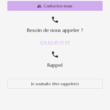
Contactez-nous
people
phone
Besoin de nous appeler ?
04 84 89 15 95
phone
Rappel
Je souhaite être rappelé(e)